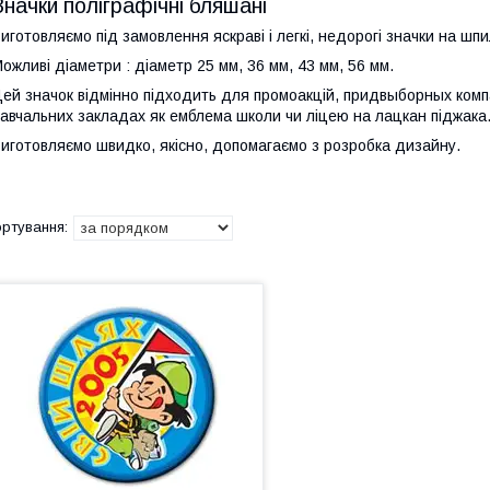
Значки поліграфічні бляшані
иготовляємо під замовлення яскраві і легкі, недорогі значки на шпи
ожливі діаметри : діаметр 25 мм, 36 мм, 43 мм, 56 мм.
ей значок відмінно підходить для промоакцій, придвыборных компа
авчальних закладах як емблема школи чи ліцею на лацкан піджака
иготовляємо швидко, якісно, допомагаємо з розробка дизайну.