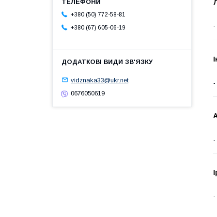
+380 (50) 772-58-81
+380 (67) 605-06-19
І
vidznaka33@ukr.net
0676050619
А
І