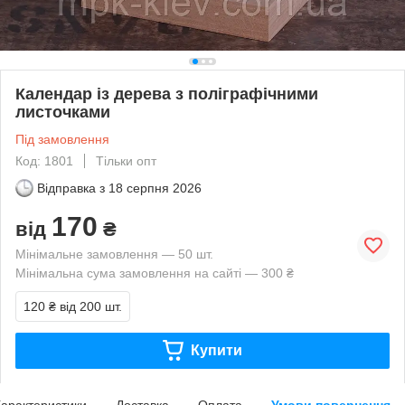
Календар із дерева з поліграфічними
листочками
Під замовлення
Код: 1801
Тільки опт
Відправка з
18 серпня 2026
170
від
₴
Мінімальне замовлення — 50 шт.
Мінімальна сума замовлення на сайті — 300 ₴
120 ₴
від 200 шт.
Купити
арактеристики
Доставка
Оплата
Умови повернення