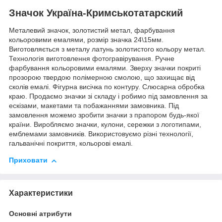
Значок Україна-Кримськотатарский
Металевий значок, золотистий метал, фарбування
кольоровими емалями, розмір значка 24\15мм.
Виготовляється з металу латунь золотистого кольору метал.
Технологія виготовлення фотогравірування. Ручне
фарбування кольоровими емалями. Зверху значки покриті
прозорою твердою полімерною смолою, що захищає від
сколів емалі. Фігурна висічка по контуру. Слюсарна обробка
краю. Продаємо значки зі складу і робимо під замовлення за
ескізами, макетами та побажаннями замовника. Під
замовлення можемо зробити значки з прапором будь-якої
країни. Виробляємо значки, кулони, сережки з логотипами,
емблемами замовників. Використовуємо різні технології,
гальванічні покриття, кольорові емалі.
Приховати
Характеристики
Основні атрибути