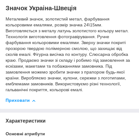
Значок Украіна-Швеція
Металевий значок, золотистий метал, фарбування
кольоровими емалями, розмір значка 24\15мм.
Виготовляється з металу латунь золотистого кольору метал.
Технологія виготовлення фотогравірування. Ручне
фарбування кольоровими емалями. Зверху значки покриті
прозорою твердою полімерною смолою, що захищає від
сколів емалі. Фігурна висічка по контуру. Слюсарна обробка
краю. Продаємо значки зі складу і робимо під замовлення за
ескізами, макетами та побажаннями замовника. Під
замовлення можемо зробити значки з прапором будь-якої
країни. Виробляємо значки, кулони, сережки з логотипами,
емблемами замовників. Використовуємо різні технології,
гальванічні покриття, кольорові емалі.
Приховати
Характеристики
Основні атрибути