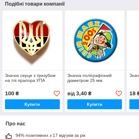
Подібні товари компанії
Значок серце з тризубом
Значок поліграфічний
Знач
на тлі прапора УПА
діаметром 25 мм
100
3,40
18
₴
від
₴
Купити
Купити
Про нас
94% позитивних з 17 відгуків за рік