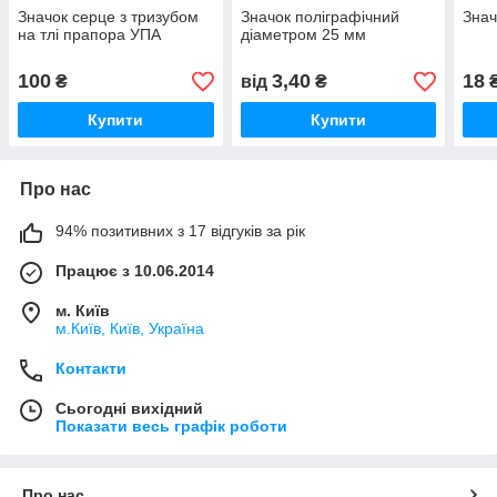
Значок серце з тризубом
Значок поліграфічний
Знач
на тлі прапора УПА
діаметром 25 мм
100
3,40
18
₴
від
₴
Купити
Купити
Про нас
94% позитивних з 17 відгуків за рік
Працює з 10.06.2014
м. Київ
м.Київ, Київ, Україна
Контакти
Сьогодні вихідний
Показати весь графік роботи
Про нас