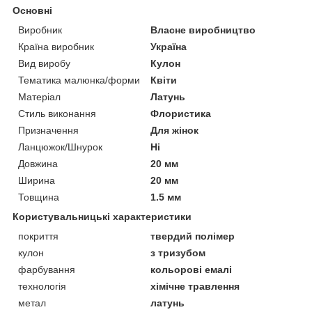
Основні
Виробник
Власне виробництво
Країна виробник
Україна
Вид виробу
Кулон
Тематика малюнка/форми
Квіти
Матеріал
Латунь
Стиль виконання
Флористика
Призначення
Для жінок
Ланцюжок/Шнурок
Ні
Довжина
20 мм
Ширина
20 мм
Товщина
1.5 мм
Користувальницькі характеристики
покриття
твердий полімер
кулон
з тризубом
фарбування
кольорові емалі
технологія
хімічне травлення
метал
латунь