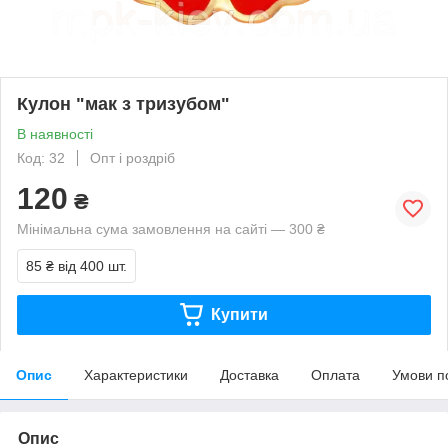
Кулон "мак з тризубом"
В наявності
Код: 32
Опт і роздріб
120
₴
Мінімальна сума замовлення на сайті — 300 ₴
85 ₴
від 400 шт.
Купити
Опис
Характеристики
Доставка
Оплата
Умови п
Опис