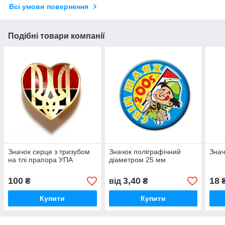
Всі умови повернення
Подібні товари компанії
Значок серце з тризубом
Значок поліграфічний
Знач
на тлі прапора УПА
діаметром 25 мм
100
3,40
18
₴
від
₴
Купити
Купити