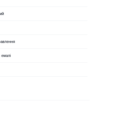
ий
травлення
 емалі