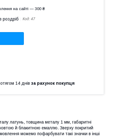
лення на сайті — 300 ₴
в роздріб
Код:
47
ротягом 14 днів
за рахунок покупця
еталу латунь, товщина металу 1 мм, габаритні
 жовтою й блакитною емаллю. Зверху покритий
мовлення можемо пофарбувати такі значки в інші