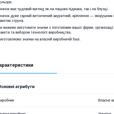
ольори.
начок має чудовий вигляд як на лацкані піджака, так і на блузці.
начок дуже гарний витончений акуратний, кріплення — зворушник і 
акетик струна.
и можемо виготовити значки з логотипами вашої фірми, організації
акета та вибором технології виробництва.
иготовляємо значки на власній виробничій базі.
арактеристики
Основні атрибути
иробник
Власне в
раїна виробник
Україна