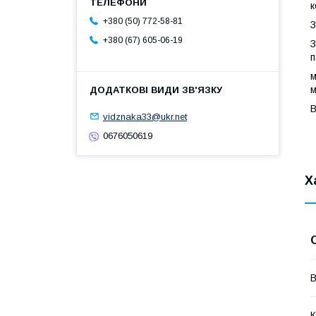
к
+380 (50) 772-58-81
З
+380 (67) 605-06-19
З
п
м
м
В
vidznaka33@ukr.net
0676050619
Х
В
К