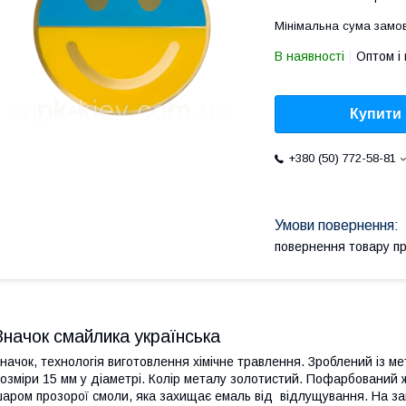
Мінімальна сума замов
В наявності
Оптом і 
Купити
+380 (50) 772-58-81
повернення товару п
Значок смайлика українська
начок, технологія виготовлення хімічне травлення. Зроблений із м
озміри 15 мм у діаметрі. Колір металу золотистий. Пофарбований
аром прозорої смоли, яка захищає емаль від відлущування. На за