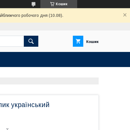
Кошик
айближчого робочого дня (10.08).
Кошик
лик український