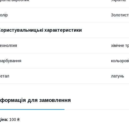
олір
Золотист
Користувальницькі характеристики
ехнолгия
хімічне 
фарбування
кольорові
етал
латунь
нформація для замовлення
іна:
100 ₴