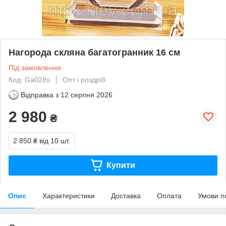
Нагорода скляна багатогранник 16 см
Під замовлення
Код: Ga028s
Опт і роздріб
Відправка з
12 серпня 2026
2 980
₴
2 850 ₴
від 10 шт.
Купити
Опис
Характеристики
Доставка
Оплата
Умови п